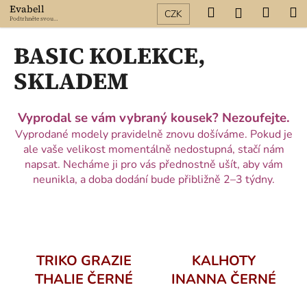
K
Přejít
Evabell
Hledat
Nákup
M
Přihlášení
CZK
na
o
Podtrhněte svou
krásu
obsah
Zpět
Zpět
košík
š
BASIC KOLEKCE,
í
C
SKLADEM
k
o
p
Vyprodal se vám vybraný kousek? Nezoufejte.
o
Vyprodané modely pravidelně znovu došíváme. Pokud je
t
ale vaše velikost momentálně nedostupná, stačí nám
ř
napsat. Necháme ji pro vás přednostně ušít, aby vám
e
neunikla, a doba dodání bude přibližně 2–3 týdny.
b
u
j
e
TRIKO GRAZIE
KALHOTY
t
THALIE ČERNÉ
INANNA ČERNÉ
e
n