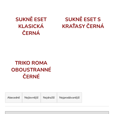
a
j
í
SUKNĚ ESET
SUKNĚ ESET S
t
KLASICKÁ
KRAŤASY ČERNÁ
?
ČERNÁ
HLEDAT
TRIKO ROMA
OBOUSTRANNÉ
ČERNÉ
D
o
Ř
p
a
o
Abecedně
Nejlevnější
Nejdražší
Nejprodávanější
r
z
u
e