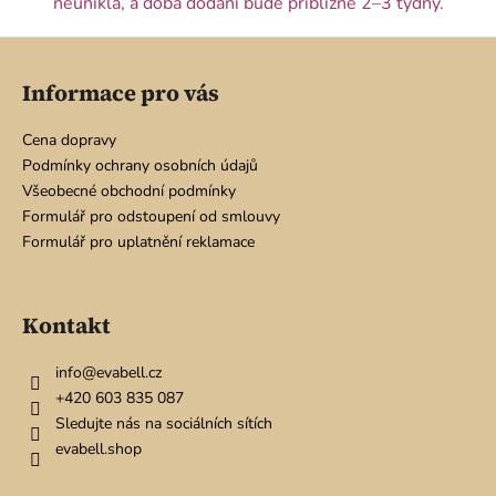
c
neunikla, a doba dodání bude přibližně 2–3 týdny.
í
Z
p
á
r
Informace pro vás
v
p
k
a
Cena dopravy
y
t
Podmínky ochrany osobních údajů
v
í
Všeobecné obchodní podmínky
ý
Formulář pro odstoupení od smlouvy
p
Formulář pro uplatnění reklamace
i
s
u
Kontakt
info
@
evabell.cz
+420 603 835 087
Sledujte nás na sociálních sítích
evabell.shop