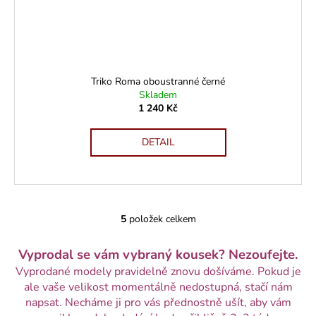
Triko Roma oboustranné černé
Skladem
1 240 Kč
DETAIL
5
položek celkem
O
v
Vyprodal se vám vybraný kousek? Nezoufejte.
l
á
Vyprodané modely pravidelně znovu došíváme. Pokud je
d
ale vaše velikost momentálně nedostupná, stačí nám
a
napsat. Necháme ji pro vás přednostně ušít, aby vám