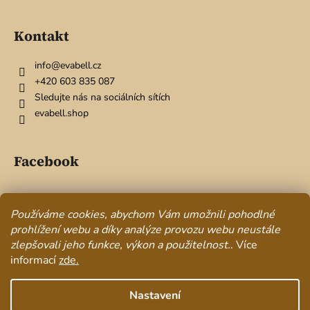
ý
p
Kontakt
i
s
u
info
@
evabell.cz
+420 603 835 087
Sledujte nás na sociálních sítích
evabell.shop
Facebook
Používáme cookies, abychom Vám umožnili pohodlné
Přijímáme online platby
prohlížení webu a díky analýze provozu webu neustále
zlepšovali jeho funkce, výkon a použitelnost.
. Více
informací
zde.
Nastavení