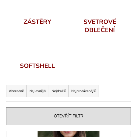
č
u
j
e
ZÁSTĚRY
SVETROVÉ
m
OBLEČENÍ
e
SOFTSHELL
Ř
a
Abecedně
Nejlevnější
Nejdražší
Nejprodávanější
z
e
n
OTEVŘÍT FILTR
í
p
V