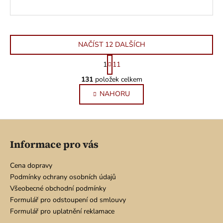
NAČÍST 12 DALŠÍCH
S
1
11
t
O
r
131
položek celkem
v
á
NAHORU
l
n
k
á
o
d
Z
v
a
á
á
c
Informace pro vás
n
p
í
í
p
a
Cena dopravy
r
t
Podmínky ochrany osobních údajů
v
í
Všeobecné obchodní podmínky
k
Formulář pro odstoupení od smlouvy
y
Formulář pro uplatnění reklamace
v