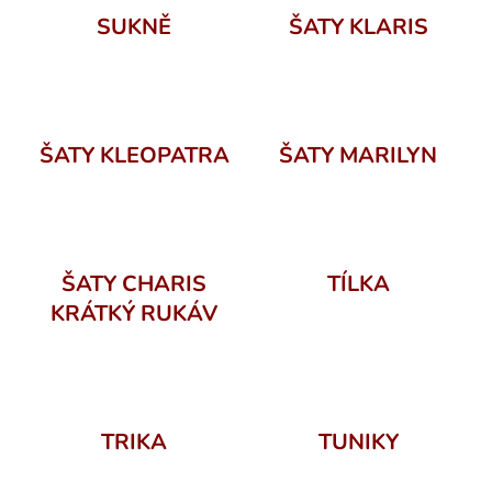
a
SUKNĚ
ŠATY KLARIS
j
í
t
?
ŠATY KLEOPATRA
ŠATY MARILYN
HLEDAT
ŠATY CHARIS
TÍLKA
KRÁTKÝ RUKÁV
D
o
p
o
TRIKA
TUNIKY
r
u