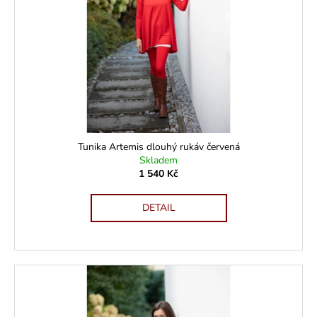
č
u
j
e
m
e
Tunika Artemis dlouhý rukáv červená
Skladem
1 540 Kč
DETAIL