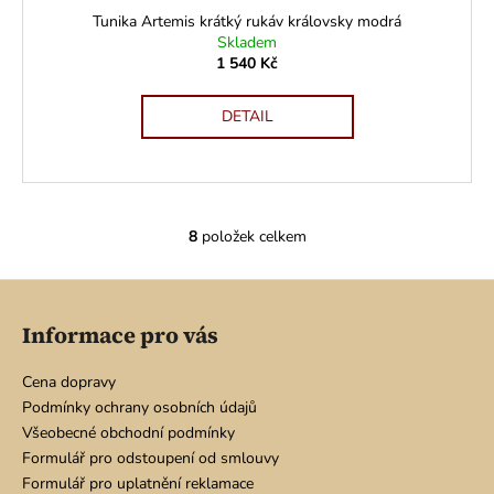
Tunika Artemis krátký rukáv královsky modrá
Skladem
1 540 Kč
DETAIL
8
položek celkem
O
v
Z
l
á
á
Informace pro vás
d
p
a
a
Cena dopravy
c
t
Podmínky ochrany osobních údajů
í
í
Všeobecné obchodní podmínky
p
Formulář pro odstoupení od smlouvy
r
Formulář pro uplatnění reklamace
v