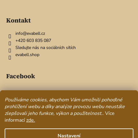
k
y
v
Kontakt
ý
p
info
@
evabell.cz
i
+420 603 835 087
s
Sledujte nás na sociálních sítích
u
evabell.shop
Facebook
Používáme cookies, abychom Vám umožnili pohodlné
Přijímáme online platby
prohlížení webu a díky analýze provozu webu neustále
zlepšovali jeho funkce, výkon a použitelnost.
. Více
informací
zde.
Nastavení