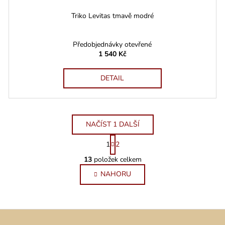
Triko Levitas tmavě modré
Předobjednávky otevřené
1 540 Kč
DETAIL
NAČÍST 1 DALŠÍ
S
1
2
t
O
r
13
položek celkem
v
á
NAHORU
l
n
k
á
o
d
v
a
á
c
n