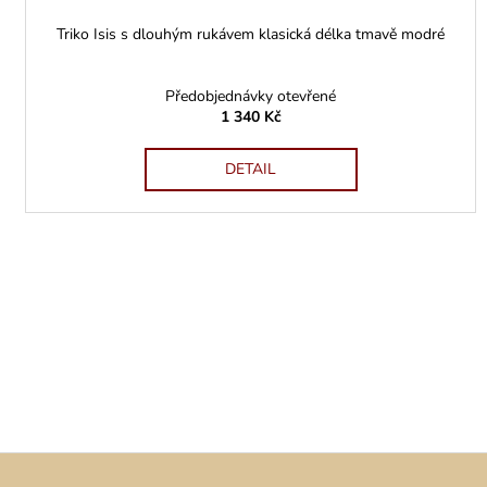
Triko Isis s dlouhým rukávem klasická délka tmavě modré
Předobjednávky otevřené
1 340 Kč
DETAIL
Z