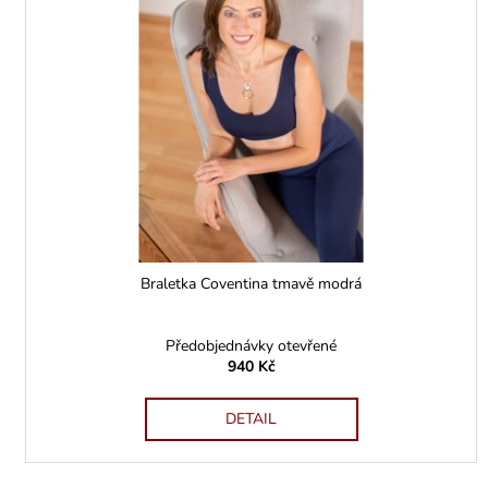
i
u
s
k
p
t
r
ů
o
d
u
k
t
ů
Braletka Coventina tmavě modrá
Předobjednávky otevřené
940 Kč
DETAIL