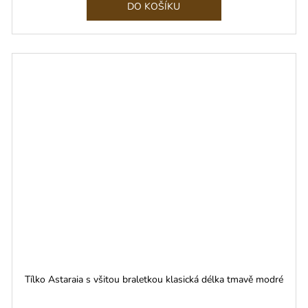
DO KOŠÍKU
Tílko Astaraia s všitou braletkou klasická délka tmavě modré