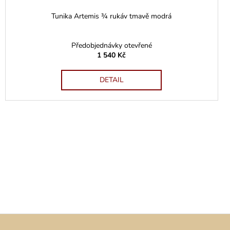
Tunika Artemis ¾ rukáv tmavě modrá
Předobjednávky otevřené
1 540 Kč
DETAIL