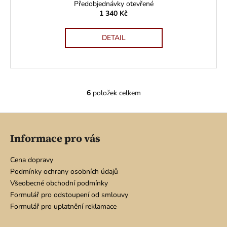
Předobjednávky otevřené
1 340 Kč
DETAIL
6
položek celkem
O
v
Z
l
á
á
Informace pro vás
d
p
a
a
Cena dopravy
c
t
Podmínky ochrany osobních údajů
í
í
Všeobecné obchodní podmínky
p
Formulář pro odstoupení od smlouvy
r
Formulář pro uplatnění reklamace
v
k