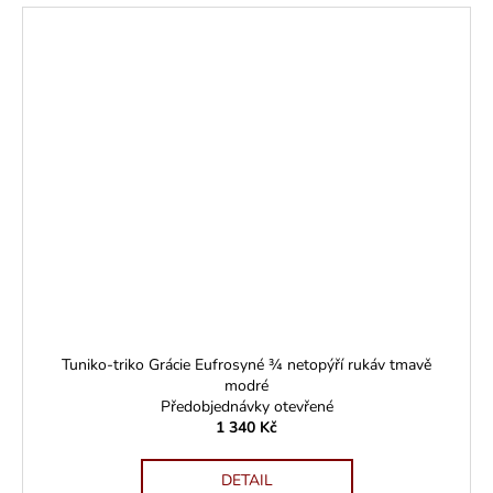
Tuniko-triko Grácie Eufrosyné ¾ netopýří rukáv tmavě
modré
Předobjednávky otevřené
1 340 Kč
DETAIL