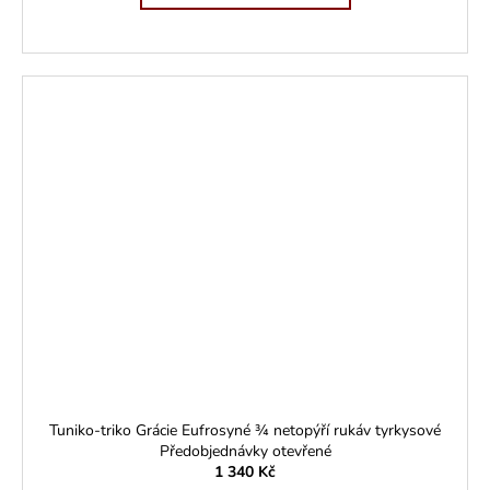
Tuniko-triko Grácie Eufrosyné ¾ netopýří rukáv tyrkysové
Předobjednávky otevřené
1 340 Kč