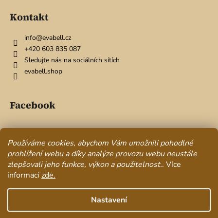
y
v
Kontakt
ý
p
info
@
evabell.cz
i
+420 603 835 087
s
Sledujte nás na sociálních sítích
u
evabell.shop
Facebook
Používáme cookies, abychom Vám umožnili pohodlné
Přijímáme online platby
prohlížení webu a díky analýze provozu webu neustále
zlepšovali jeho funkce, výkon a použitelnost.
. Více
informací
zde.
Nastavení