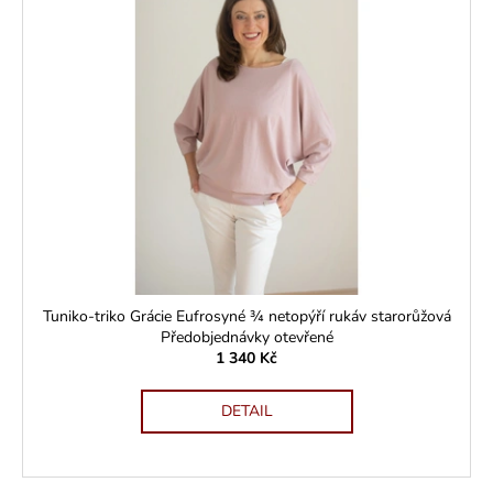
Tuniko-triko Grácie Eufrosyné ¾ netopýří rukáv starorůžová
Předobjednávky otevřené
1 340 Kč
DETAIL