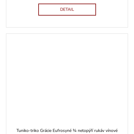
DETAIL
Tuniko-triko Grácie Eufrosyné ¾ netopýří rukáv vínové