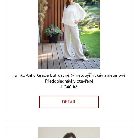
č
u
j
e
m
e
Tuniko-triko Grácie Eufrosyné ¾ netopýří rukáv smetanové
Předobjednávky otevřené
1 340 Kč
DETAIL