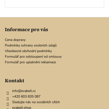
Z
á
Informace pro vás
p
a
Cena dopravy
t
Podmínky ochrany osobních údajů
í
Všeobecné obchodní podmínky
Formulář pro odstoupení od smlouvy
Formulář pro uplatnění reklamace
Kontakt
info
@
evabell.cz
+420 603 835 087
Sledujte nás na sociálních sítích
evabell.shop