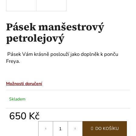
a
j
í
Pásek manšestrový
t
petrolejový
?
Pásek Vám krásně poslouží jako doplněk k ponču
Freya.
HLEDAT
Možnosti doručení
D
Skladem
o
p
650 Kč
o
r
Měrná
DO KOŠÍKU
u
cena: