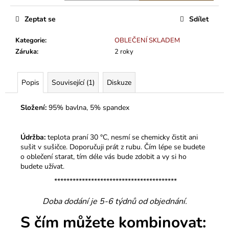
č
u
Zeptat se
Sdílet
j
e
Kategorie
:
OBLEČENÍ SKLADEM
m
Záruka
:
2 roky
e
Popis
Související (1)
Diskuze
Složení:
95% bavlna, 5% spandex
Údržba:
teplota praní 30 °C, nesmí se chemicky čistit ani
sušit v sušičce. Doporučuji prát z rubu. Čím lépe se budete
o oblečení starat, tím déle vás bude zdobit a vy si ho
budete užívat.
****************************************
Doba dodání je 5-6 týdnů od objednání.
S čím můžete kombinovat: