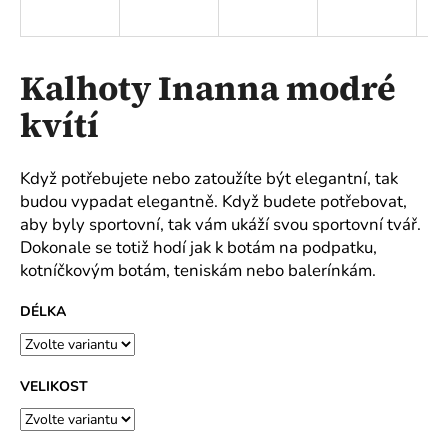
a
j
í
Kalhoty Inanna modré
t
kvítí
?
Když potřebujete nebo zatoužíte být elegantní, tak
budou vypadat elegantně. Když budete potřebovat,
aby byly sportovní, tak vám ukáží svou sportovní tvář.
HLEDAT
Dokonale se totiž hodí jak k botám na podpatku,
kotníčkovým botám, teniskám nebo balerínkám.
DÉLKA
D
o
p
o
VELIKOST
r
u