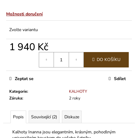
č
u
j
Možnosti doručení
e
m
Zvolte variantu
e
1 940 Kč
Měrná
DO KOŠÍKU
cena:
Zeptat se
Sdílet
Kategorie
:
KALHOTY
Záruka
:
2 roky
Popis
Související (2)
Diskuze
Kalhoty Inanna jsou elegantním, krásným, pohodlným
univerzálním kouskem do vašeho
šatníku.