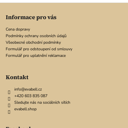
Z
á
Informace pro vás
p
a
Cena dopravy
t
Podmínky ochrany osobních údajů
í
Všeobecné obchodní podmínky
Formulář pro odstoupení od smlouvy
Formulář pro uplatnění reklamace
Kontakt
info
@
evabell.cz
+420 603 835 087
Sledujte nás na sociálních sítích
evabell.shop