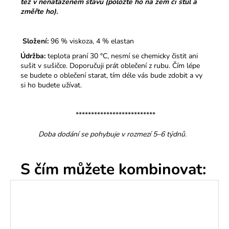
též v nenataženém stavu (položte ho na zem či stůl a
změřte ho).
Složení:
96 % viskoza,
4 % elastan
Údržba:
teplota praní 30 °C, nesmí se chemicky čistit ani
sušit v sušičce. Doporučuji prát oblečení z rubu. Čím lépe
se budete o oblečení starat, tím déle vás bude zdobit a vy
si ho budete užívat.
**************************
Doba dodání se pohybuje v rozmezí 5–6 týdnů.
S čím můžete kombinovat: