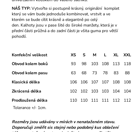
NÁŠ TYP:
Vytvořte si postupně krásný, originální komplet
který se vám bude jednoduše kombinovat, vrstvit a ve
kterém se bude cítit krásně a elegantně po celý
den. Kalhoty jsou v pase šité do široké manžety, která je v
přední části průžná a do zadní části je všita guma pro větší
pohodlí.
Konfekční velikost
XS
S
M
L
XL
XXL
Obvod kolem boků
93
98
103
108
113
118
Obvod kolem pasu
63
68
73
78
83
88
Klasická délka
106
106
107
107
108
108
Zkrácená délka
102
102
103
103
104
104
Prodloužená délka
110
110
111
111
112
112
Tolerance +/- 1cm.
Rozměry jsou udávány v mírách v nenataženém stavu.
Doporučuji změřit sis stejný nebo podobný kus oblečení