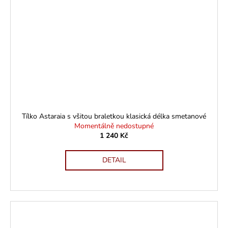
Tílko Astaraia s všitou braletkou klasická délka smetanové
Momentálně nedostupné
1 240 Kč
DETAIL