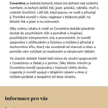
Coventina
je keltská bohyně, která má dohled nad vodními
nymfami. Je bohyní deště, řek, jezer, potoků, ryb­níků, moří a
vodních živočichů. Léčí lidi, když plavou ve vodě a přivolají
ji. Pomáhá rovněž v růstu vegetace v blízkosti pláží, na
březích řek a jezer a na ostrovech.
Díky svému vztahu k vodě se Coventina dokáže plaváním
dostat do psychických sfér a pomáhat s inspirací,
psychickými schopnostmi, sny a proroctvími. Je rovněž
spojována s očišťová­ním a čistotou a můžete ji přivolat k
duchovnímu křtu, který vás osvobodí od starostí a obav a
pomůže vám vyhýbat se nezdra­vým a návykovým látkám.
Ve starých dobách házeli lidé mince do studní spojovaných
s Coventinou a žádali ji o pomoc. Díky těmto mincím je
Coventi­na rovněž spojována s hojností všeho druhu.
Legendy ji rovněž spojují s létajícími rybami a dnes ji
můžete požádat o bezpečný let beze strachu.
Z
á
Informace pro vás
p
a