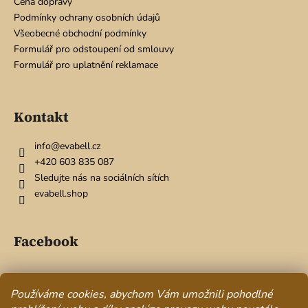
Cena dopravy
t
Podmínky ochrany osobních údajů
í
Všeobecné obchodní podmínky
Formulář pro odstoupení od smlouvy
Formulář pro uplatnění reklamace
Kontakt
info
@
evabell.cz
+420 603 835 087
Sledujte nás na sociálních sítích
evabell.shop
Facebook
Používáme cookies, abychom Vám umožnili pohodlné