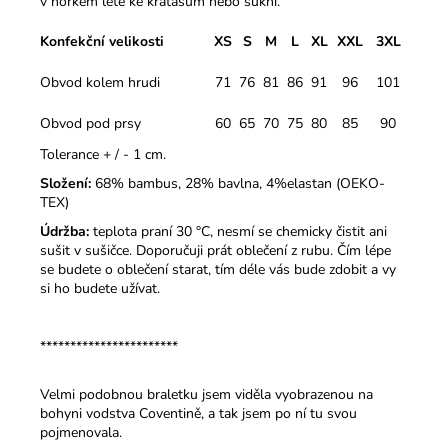
v horkém létě ke kraťasům nebo sukni.
Konfekční velikosti
XS
S
M
L
XL
XXL
3XL
Obvod kolem hrudi
71
76
81
86
91
96
101
Obvod pod prsy
60
65
70
75
80
85
90
Tolerance + / - 1 cm.
Složení:
68% bambus, 28% bavlna, 4%elastan (OEKO-
TEX)
Údržba:
teplota praní 30 °C, nesmí se chemicky čistit ani
sušit v sušičce. Doporučuji prát oblečení z rubu. Čím lépe
se budete o oblečení starat, tím déle vás bude zdobit a vy
si ho budete užívat.
***********************
Velmi podobnou braletku jsem viděla vyobrazenou na
bohyni vodstva Coventině, a tak jsem po ní tu svou
pojmenovala.