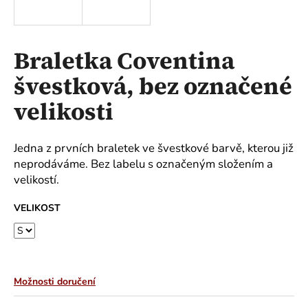
a
j
í
Braletka Coventina
t
švestková, bez označené
?
velikosti
Jedna z prvních braletek ve švestkové barvě, kterou již
HLEDAT
neprodáváme. Bez labelu s označeným složením a
velikostí.
VELIKOST
D
o
p
o
r
Možnosti doručení
u