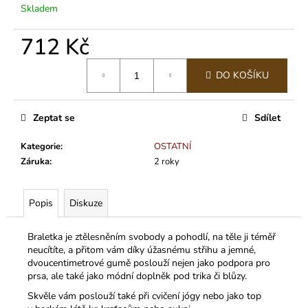
č
Skladem
u
j
712 Kč
e
m
Měrná
e
DO KOŠÍKU
cena:
Zeptat se
Sdílet
Kategorie
:
OSTATNÍ
Záruka
:
2 roky
Popis
Diskuze
Braletka je ztělesněním svobody a pohodlí, na těle ji téměř
neucítíte, a přitom vám díky úžasnému střihu a jemné,
dvoucentimetrové gumě poslouží nejen jako podpora pro
prsa, ale také jako módní doplněk pod trika či blůzy.
Skvěle vám poslouží také při cvičení jógy nebo jako top