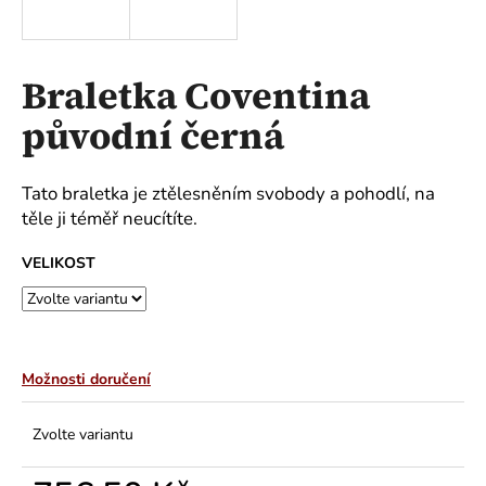
a
j
í
Braletka Coventina
t
původní černá
?
Tato braletka je ztělesněním svobody a pohodlí, na
těle ji téměř neucítíte.
HLEDAT
VELIKOST
D
o
Možnosti doručení
p
o
Zvolte variantu
r
u