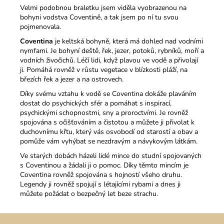
Velmi podobnou braletku jsem viděla vyobrazenou na
bohyni vodstva Coventině, a tak jsem po ní tu svou
pojmenovala.
Coventina
je keltská bohyně, která má dohled nad vodními
nymfami. Je bohyní deště, řek, jezer, potoků, ryb­níků, moří a
vodních živočichů. Léčí lidi, když plavou ve vodě a přivolají
ji. Pomáhá rovněž v růstu vegetace v blízkosti pláží, na
březích řek a jezer a na ostrovech.
Díky svému vztahu k vodě se Coventina dokáže plaváním
dostat do psychických sfér a pomáhat s inspirací,
psychickými schopnostmi, sny a proroctvími. Je rovněž
spojována s očišťová­ním a čistotou a můžete ji přivolat k
duchovnímu křtu, který vás osvobodí od starostí a obav a
pomůže vám vyhýbat se nezdra­vým a návykovým látkám.
Ve starých dobách házeli lidé mince do studní spojovaných
s Coventinou a žádali ji o pomoc. Díky těmto mincím je
Coventi­na rovněž spojována s hojností všeho druhu.
Legendy ji rovněž spojují s létajícími rybami a dnes ji
můžete požádat o bezpečný let beze strachu.
Z