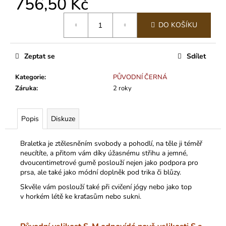
756,50 Kč
č
u
Měrná
j
DO KOŠÍKU
cena:
e
m
e
Zeptat se
Sdílet
Kategorie
:
PŮVODNÍ ČERNÁ
Záruka
:
2 roky
Popis
Diskuze
Braletka je ztělesněním svobody a pohodlí, na těle ji téměř
neucítíte, a přitom vám díky úžasnému střihu a jemné,
dvoucentimetrové gumě poslouží nejen jako podpora pro
prsa, ale také jako módní doplněk pod trika či blůzy.
Skvěle vám poslouží také při cvičení jógy nebo jako top
v horkém létě ke kraťasům nebo sukni.