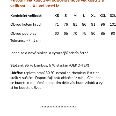
Původní velikost S-M odpovídá nově velikosti S a
velikost L - XL velikosti M.
Konfekční velikosti
XS
S
M
L
XL
XXL
3X
Obvod kolem hrudi
71
76
81
86
91
96
101
Obvod pod prsy
60
65
70
75
80
85
90
Tolerance + / - 1 cm.
Jedná se o nové složení a výraznější odstín černé.
Složení:
95 % bambus, 5 % elastan (OEKO-TEX)
Údržba:
teplota praní 30 °C, nesmí se chemicky čistit ani
sušit v sušičce. Doporučuji prát oblečení z rubu. Čím lépe
se budete o oblečení starat, tím déle vás bude zdobit a vy
si ho budete užívat.
***********************