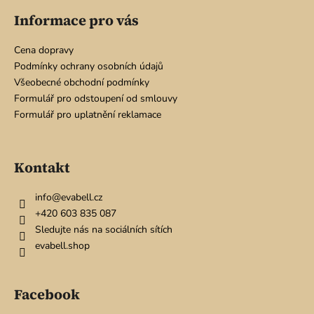
á
Informace pro vás
p
a
Cena dopravy
t
Podmínky ochrany osobních údajů
í
Všeobecné obchodní podmínky
Formulář pro odstoupení od smlouvy
Formulář pro uplatnění reklamace
Kontakt
info
@
evabell.cz
+420 603 835 087
Sledujte nás na sociálních sítích
evabell.shop
Facebook